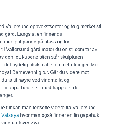
ed Vallersund oppvekstsenter
og følg merket sti
nd gård.
Langs stien finner du
’n
med g
rillpanne på plass og lun
til
V
al
l
ersund gård
møter du en sti som tar av
v den lett kuperte stien står skulpturen
r det n
ydelig utsikt i alle himmelretninger. Mot
anøya!
Barnevennlig tur.
Går du videre mot
 du t
a til høyre ved vindmølla og
En opparbeidet sti med trapp
der du
langer.
e tur kan man fortsette videre fra Vallersund
l
Valsøya
hvor man også finner en fin gapahuk
r videre utover øya.