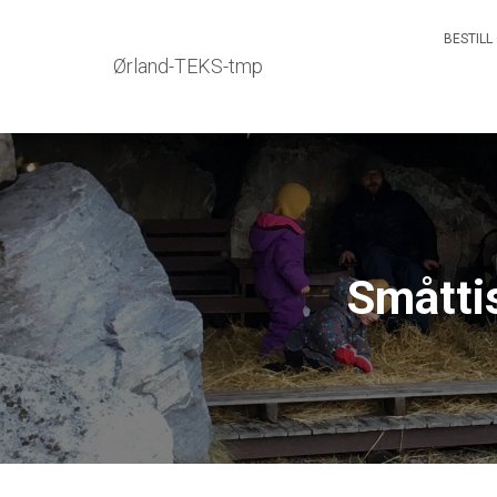
BESTILL
Ørland-TEKS-tmp
Småttis