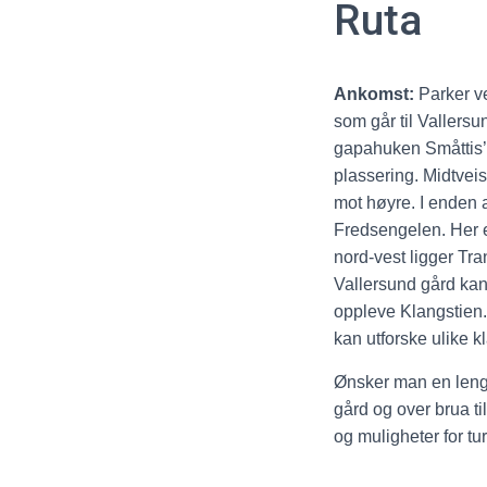
Ruta
Ankomst:
Parker v
som går til Vallersu
gapahuken
Småttis
plassering.
Midtveis
mot høyre.
I enden a
Fredsengelen. Her e
nord-vest ligger Tr
Vallersund gård kan
opplev
e
Klangstien.
kan
utforsk
e
ulike k
Ønsker man en lengr
gård og over brua ti
og muligheter for tu