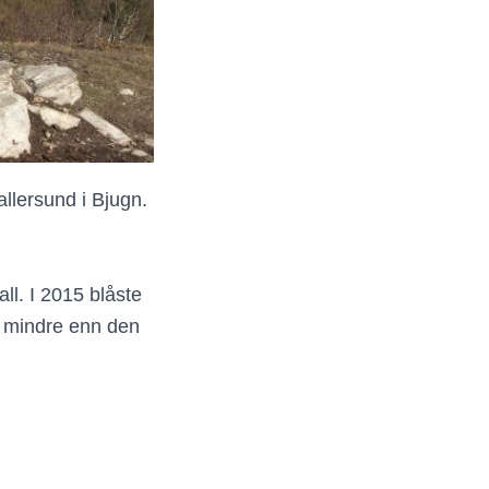
llersund i Bjugn.
ll
.
I 2015 blåste
e mindre enn den