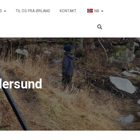
ND
TIL OG FRA ØRLAND
KONTAKT
NB
llersund