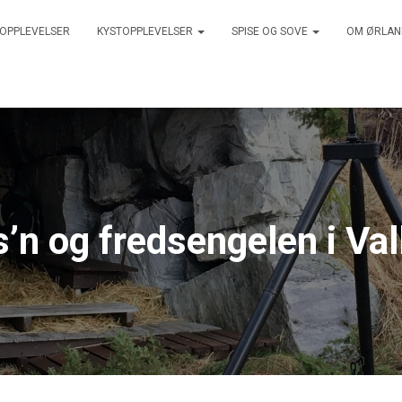
 OPPLEVELSER
KYSTOPPLEVELSER
SPISE OG SOVE
OM ØRLA
’n og fredsengelen i Va