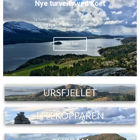
Nye turveier ved Koet
Ta turen til det historiske Valseidet og Koet
og opplev de nye nye turveiene
Klikk her
URSFJELLET
LITLKOPPAREN