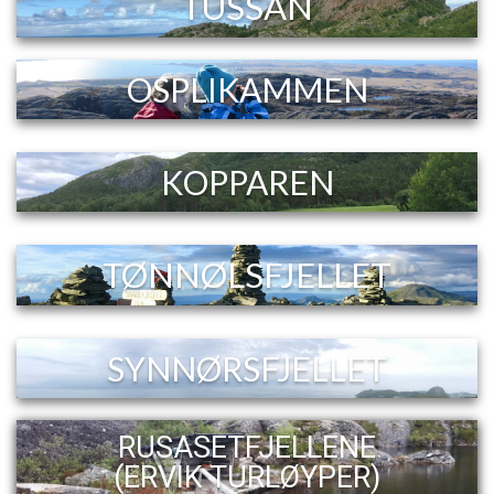
TUSSAN
OSPLIKAMMEN
KOPPAREN
TØNNØLSFJELLET
SYNNØRSFJELLET
RUSASETFJELLENE
(ERVIK TURLØYPER)