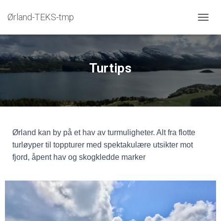
Ørland-TEKS-tmp
V
I
S
/
S
Turtips
K
J
U
L
N
A
V
Ørland kan by på et hav av turmuligheter. Alt fra flotte
I
turløyper til toppturer med spektakulære utsikter mot
G
A
fjord, åpent hav og skogkledde marker
S
J
O
N