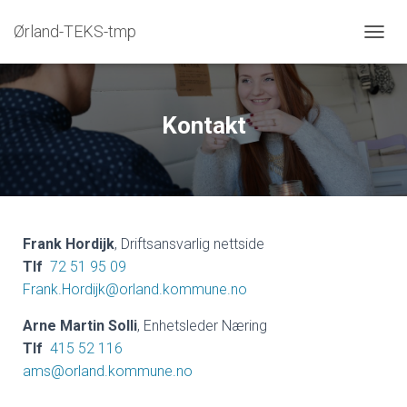
Ørland-TEKS-tmp
V
I
S
/
S
Kontakt
K
J
U
L
N
A
V
Frank Hordijk
, Driftsansvarlig nettside
I
Tlf
72 51 95 09
G
Frank.Hordijk@orland.kommune.no
A
S
J
Arne Martin Solli
, Enhetsleder Næring
O
Tlf
415 52 116
N
ams@orland.kommune.no