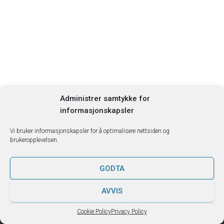
Administrer samtykke for
informasjonskapsler
Vi bruker informasjonskapsler for å optimalisere nettsiden og
Søk …
brukeropplevelsen.
GODTA
AVVIS
Hestia | Utviklet av
ThemeIsle
Cookie Policy
Privacy Policy