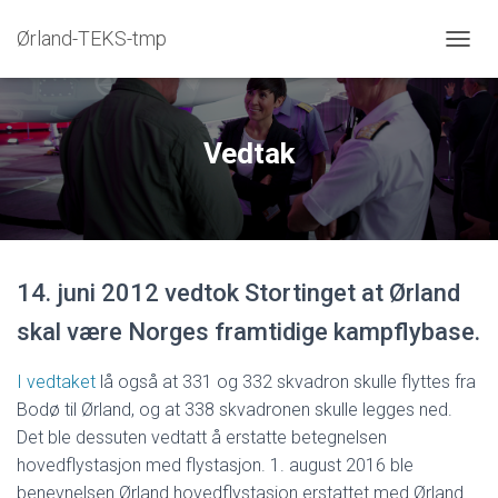
Ørland-TEKS-tmp
V
I
S
/
S
Vedtak
K
J
U
L
N
A
14. juni 2012 vedtok Stortinget at Ørland
V
I
skal være Norges framtidige kampflybase.
G
A
S
I vedtaket
lå også at 331 og 332 skvadron skulle flyttes fra
J
Bodø til Ørland, og at 338 skvadronen skulle legges ned.
O
Det ble dessuten vedtatt å erstatte betegnelsen
N
hovedflystasjon med flystasjon. 1. august 2016 ble
benevnelsen Ørland hovedflystasjon erstattet med Ørland