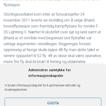
flystasjon.
Stortingsvedtaket kom etter at forsvarssjefen 24.
november 2011 leverte sin innstilling om å velge Ørland
hovedflystasjon som framtidig kampflybase for norske F-
35 Lightning II. Nærhet til skytefelt over sjø og land samt at
Ørland er et område med begrenset sivil flytrafikk var
vektige argumenter i innstillingen. Regjeringen foreslo
opprinnelig at Norge skulle kjøpe 48 fly, men dette tallet er
senere oppjustert til 52 fly. 48 av disse skal være operative,
mens fire fly skal bli brukt til trening og utdannelse.
Administrer samtykke for
informasjonskapsler
S
Vi bruker informasjonskapsler for å optimalisere nettsiden og
Søk …
ø
brukeropplevelsen.
k
e
GODTA
t