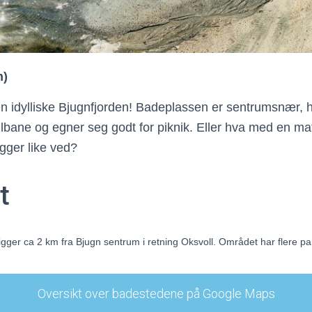
n)
en idylliske Bjugnfjorden! Badeplassen er sentrumsnær, 
allbane og egner seg godt for piknik. Eller hva med en mat
gger like ved?
t
gger ca 2 km fra Bjugn sentrum i retning Oksvoll. Området har flere pa
Oversikt over badestedene på Google Maps