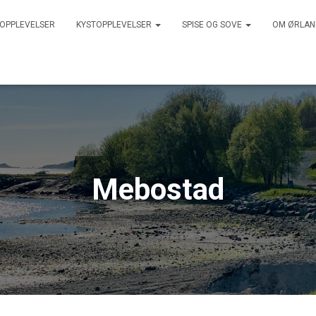
 OPPLEVELSER
KYSTOPPLEVELSER
SPISE OG SOVE
OM ØRLA
Mebostad