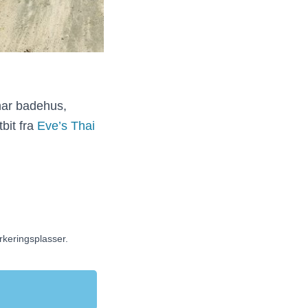
har badehus,
bit fra
Eve’s Thai
rkeringsplasser.