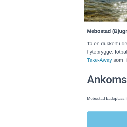
Mebostad (Bjug
Ta en dukkert i d
flytebrygge, fotb
Take-Away
som li
Ankoms
Mebostad badeplass li