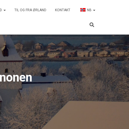
ND
TIL OG FRA ØRLAND
KONTAKT
NB
anonen