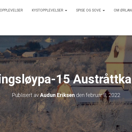
 OPPLEVELSER
KYSTOPPLEVELSER
SPISE OG SOVE
OM ØRLA
ingsløypa-15 Austråttk
Publisert av
Audun Eriksen
den
februar 8, 2022