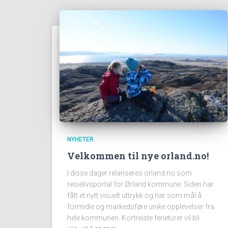
NYHETER
Velkommen til nye orland.no!
I disse dager relanseres orland.no som
reiselivsportal for Ørland kommune. Siden har
fått et nytt visuelt uttrykk og har som mål å
formidle og markedsføre unike opplevelser fra
hele kommunen. Kortreiste ferieturer vil bli