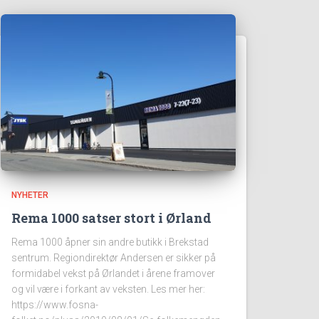
NYHETER
Rema 1000 satser stort i Ørland
Rema 1000 åpner sin andre butikk i Brekstad
sentrum. Regiondirektør Andersen er sikker på
formidabel vekst på Ørlandet i årene framover
og vil være i forkant av veksten. Les mer her:
https://www.fosna-