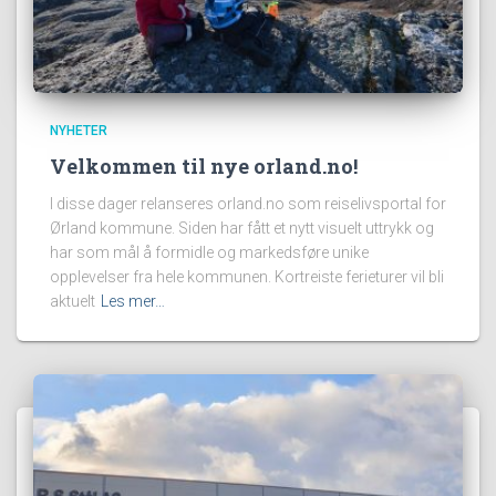
NYHETER
Velkommen til nye orland.no!
I disse dager relanseres orland.no som reiselivsportal for
Ørland kommune. Siden har fått et nytt visuelt uttrykk og
har som mål å formidle og markedsføre unike
opplevelser fra hele kommunen. Kortreiste ferieturer vil bli
aktuelt
Les mer…