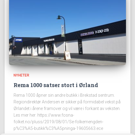
NYHETER
Rema 1000 satser stort i Ørland
Rema 1000 åpner sin andre butikk i Brekstad sentrum.
Regiondirektør Andersen er sikker på formidabel vekst på
Ørlandet i årene framover og vil være i forkant av veksten.
Les mer her: https://www.fosna-
folket.no/pluss/2019/08/01/Se-folkemengden-
p%C3%A5-butikk%C3%A5pninga-19605663.ece