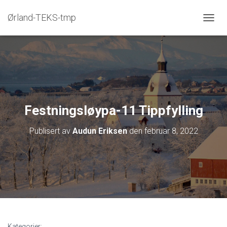
Ørland-TEKS-tmp
V
I
S
/
S
K
J
U
L
Festningsløypa-11 Tippfylling
N
A
Publisert av
Audun Eriksen
den
februar 8, 2022
V
I
G
A
S
J
O
N
Kategorier: