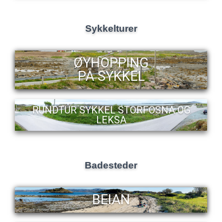
Sykkelturer
ØYHOPPING
PÅ SYKKEL
RUNDTUR SYKKEL STORFOSNA OG
LEKSA
Badesteder
BEIAN