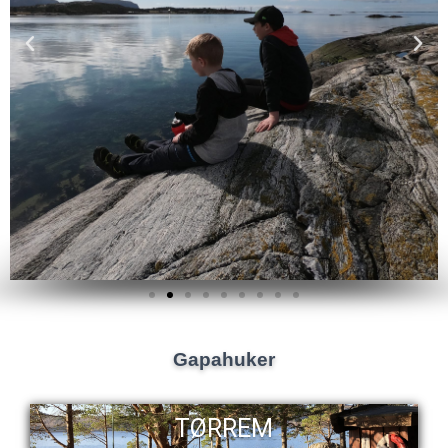
Gapahuker
TØRREM