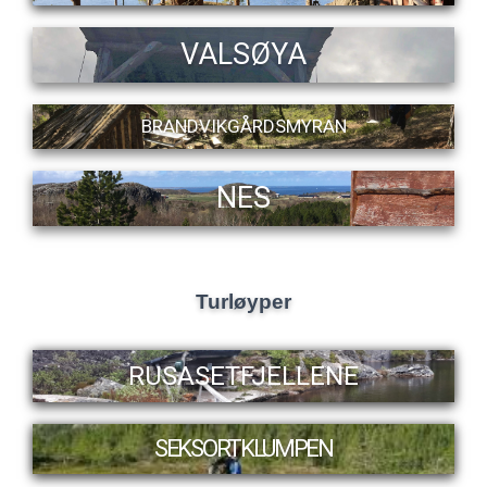
VALSØYA
BRANDVIKGÅRDSMYRAN
NES
Turløyper
RUSASETFJELLENE
SEKSORTKLUMPEN