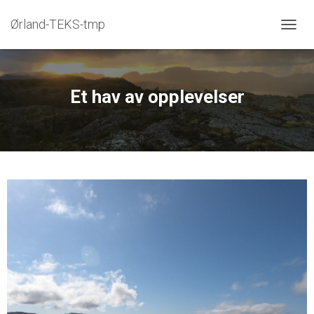
Ørland-TEKS-tmp
V
I
S
/
S
Et hav av opplevelser
K
J
U
L
N
A
V
I
G
A
S
J
O
N