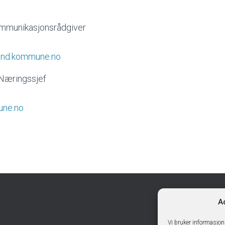
ommunikasjonsrådgiver
and.kommune.no
 Næringssjef
ne.no
A
Vi bruker informasjon