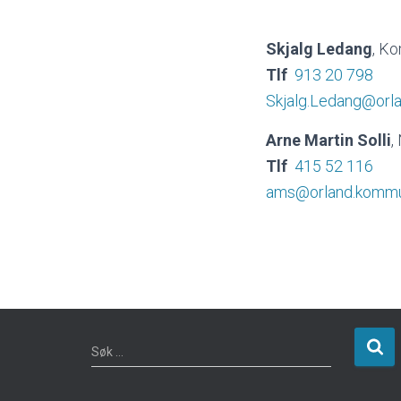
Skjalg Ledang
, K
Tlf
913 20 798
Skjalg.Ledang@orl
Arne Martin Solli
,
Tlf
415 52 116
ams@orland.kommu
S
Søk …
ø
k