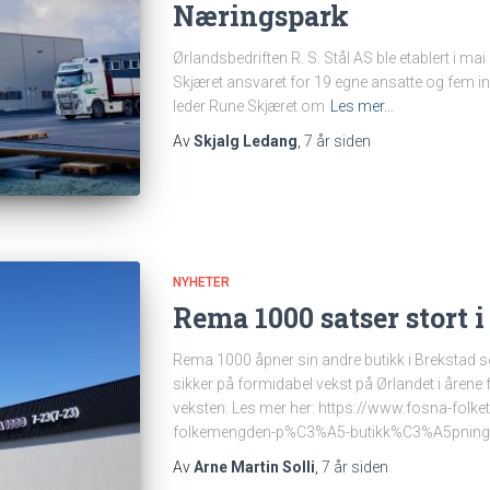
Næringspark
Ørlandsbedriften R. S. Stål AS ble etablert i ma
Skjæret ansvaret for 19 egne ansatte og fem innl
leder Rune Skjæret om
Les mer…
Av
Skjalg Ledang
,
7 år
siden
NYHETER
Rema 1000 satser stort i
Rema 1000 åpner sin andre butikk i Brekstad s
sikker på formidabel vekst på Ørlandet i årene 
veksten. Les mer her: https://www.fosna-folk
folkemengden-p%C3%A5-butikk%C3%A5pning
Av
Arne Martin Solli
,
7 år
siden