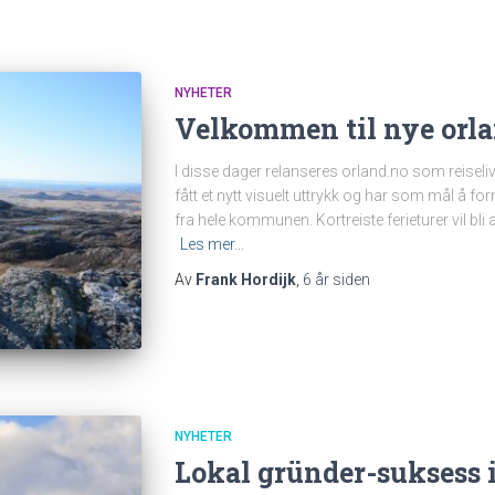
NYHETER
Velkommen til nye orla
I disse dager relanseres orland.no som reisel
fått et nytt visuelt uttrykk og har som mål å f
fra hele kommunen. Kortreiste ferieturer vil bl
Les mer…
Av
Frank Hordijk
,
6 år
siden
NYHETER
Lokal gründer-suksess 