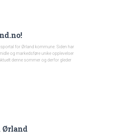
nd.no!
ivsportal for Ørland kommune. Siden har
ormidle og markedsføre unike opplevelser
i aktuelt denne sommer og derfor gleder
i Ørland