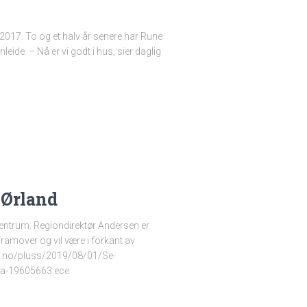
i 2017. To og et halv år senere har Rune
eide. – Nå er vi godt i hus, sier daglig
 Ørland
entrum. Regiondirektør Andersen er
framover og vil være i forkant av
et.no/pluss/2019/08/01/Se-
a-19605663.ece